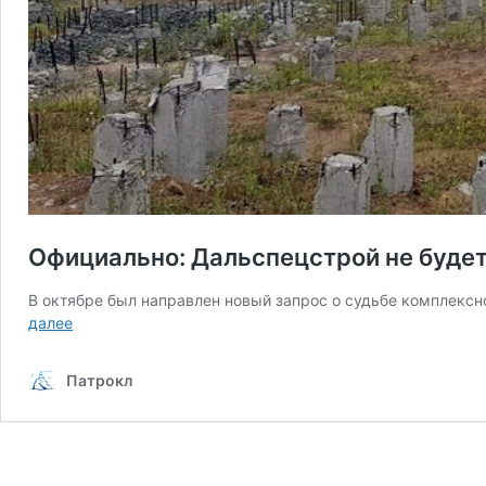
Официально: Дальспецстрой не будет
В октябре был направлен новый запрос о судьбе комплексн
Официально:
далее
Дальспецстрой
не
Патрокл
будет
завершать
свои
долгострои
на