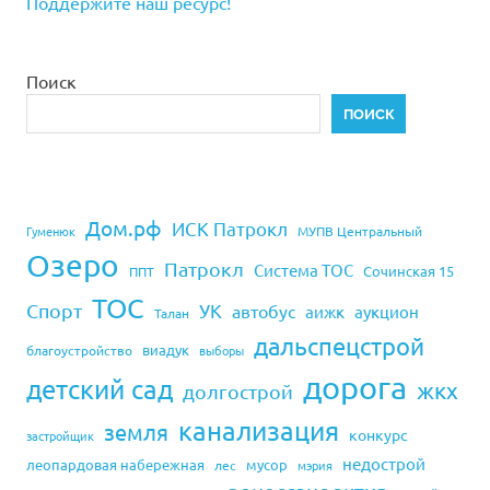
Поддержите наш ресурс!
Поиск
ПОИСК
Дом.рф
ИСК Патрокл
Гуменюк
МУПВ Центральный
Озеро
Патрокл
Система ТОС
Сочинская 15
ППТ
ТОС
Спорт
УК
автобус
аижк
аукцион
Талан
дальспецстрой
виадук
благоустройство
выборы
дорога
детский сад
жкх
долгострой
канализация
земля
конкурс
застройщик
недострой
леопардовая набережная
мусор
лес
мэрия