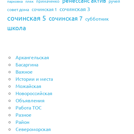
ренессанс актив
ручей
примаченко
парковка
пляж
сочинская 3
сочинская 1
совет дома
сочинская 5
сочинская 7
субботник
школа
Архангельская
Басаргина
Важное
Истории и места
Можайская
Новороссийская
Объявления
Работа ТОС
Разное
Район
Североморская