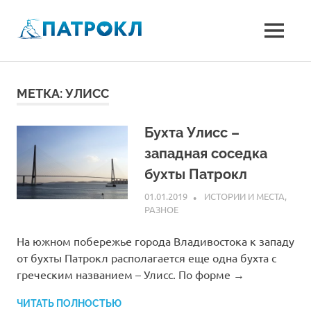
Перейти
к
Патрокл
MENU
содержимому
Улицы
Сочинская,
Басаргина,
Феодосийская
МЕТКА:
УЛИСС
и
Можайска
Бухта Улисс –
–
микрорайон
западная соседка
Патрокл,
бухты Патрокл
Владивосток
01.01.2019
ADM
ИСТОРИИ И МЕСТА
,
РАЗНОЕ
На южном побережье города Владивостока к западу
от бухты Патрокл располагается еще одна бухта с
греческим названием – Улисс. По форме →
ЧИТАТЬ ПОЛНОСТЬЮ