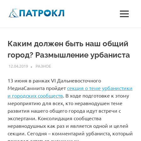
Перейти
к
MENU
содержимому
Улицы
Патрокл
Сочинская,
Басаргина,
Феодосийская
Каким должен быть наш общий
и
город? Размышление урбаниста
Можайска
–
12.04.2019
ADM
РАЗНОЕ
микрорайон
Патрокл,
13 июня в рамках VI Дальневосточного
Владивосток
МедиаСаммита пройдет
секция о теме урбанистики
и городских сообществ
. В ходе подготовке к этому
мероприятию для всех, кто неравнодушен теме
развития нашего общего города идут встречи с
экспертами. Консолидация сообщества
неравнодушных как раз и является одной и целей
секции. Сегодня – комментарий урбаниста, который
пожелал остаться анонимным.