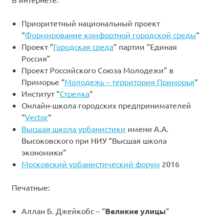
Приоритетный национальный проект
“
Формирование комфортной городской среды
“
Проект “
Городская среда
” партии “Единая
Россия”
Проект Российского Союза Молодежи” в
Приморье “
Молодежь – территория Приморья
“
Институт “
Стрелка
“
Онлайн-школа городских предпринимателей
“
Vector
“
Высшая школа урбанистики
имени А.А.
Высоковского при НИУ “Высшая школа
экономики”
Московский урбанистический форум
2016
Печатные:
Аллан Б. Джейкобс – “
Великие улицы
“