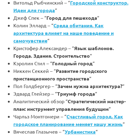
Витольд Рыбчинский – “
Городской конструктор.
Идеи для города
“
Джеф Спек – “
Город для пешехода
“
Колин Эллард – “
Среда обитания. Как
архитектура влияет на наше поведение и
самочувствие
“
Кристофер Александер – “
Язык шаблонов.
Города. Здания. Строительство
“
Кэролин Стил – “
Голодный город
“
Никкен Секкей – “
Развитие городского
пристанционного пространства
“
Пол Голдбергер – “
Зачем нужна архитектура?
“
Эдвард Глейзер – “
Триумф города
“
Аналитический обзор “
Стратегический мастер-
план: инструмент управления будущим
“
Чарльз Монтгомери – “
Счастливый город. Как
городское планирование меняет нашу жизнь
“
Вячеслав Глазычев – “
Урбанистика
“