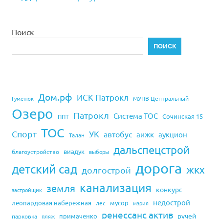
Поиск
ПОИСК
Дом.рф
ИСК Патрокл
Гуменюк
МУПВ Центральный
Озеро
Патрокл
Система ТОС
Сочинская 15
ППТ
ТОС
Спорт
УК
автобус
аижк
аукцион
Талан
дальспецстрой
виадук
благоустройство
выборы
дорога
детский сад
жкх
долгострой
канализация
земля
конкурс
застройщик
недострой
леопардовая набережная
мусор
лес
мэрия
ренессанс актив
ручей
примаченко
парковка
пляж