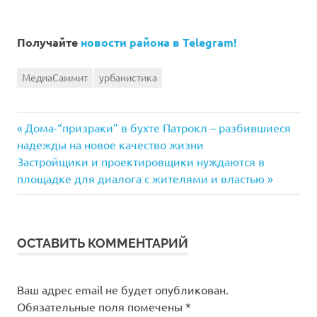
Получайте
новости района в Telegram!
МедиаСаммит
урбанистика
Предыдущая
Навигация
Дома-“призраки” в бухте Патрокл – разбившиеся
запись:
надежды на новое качество жизни
по
Следующая
Застройщики и проектировщики нуждаются в
запись:
площадке для диалога с жителями и властью
записям
ОСТАВИТЬ КОММЕНТАРИЙ
Ваш адрес email не будет опубликован.
Обязательные поля помечены
*